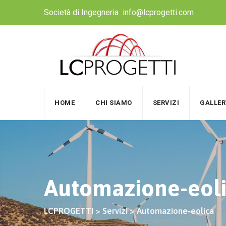
Skip
Società di Ingegneria
info@lcprogetti.com
to
content
HOME
CHI SIAMO
SERVIZI
GALLER
Automazione-eol
LCPROGETTI
>
Servizi
>
Automazione-eolica